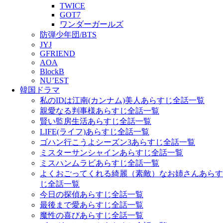
TWICE
GOT7
ワンダーガールズ
防弾少年団/BTS
JYJ
GFRIEND
AOA
BlockB
NU’EST
韓国ドラマ
私のIDは江南(カンナム)美人あらすじ全話一覧
親愛なる判事様あらすじ全話一覧
賢い監房生活あらすじ全話一覧
LIFE(ライフ)あらすじ全話一覧
ゴハン行こうよシーズン3あらすじ全話一覧
ミスターサンシャインあらすじ全話一覧
ミスハンムラビあらすじ全話一覧
よくおごってくれる綺麗（素敵）なお姉さんあらす
じ全話一覧
今日の探偵あらすじ全話一覧
最後まで愛あらすじ全話一覧
魔性の喜びあらすじ全話一覧