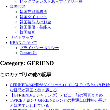
ビッグフォレストあらすじ全話一覧
韓国芸能
韓国芸能事務所
韓国ダイエット
韓国芸能人のお金
韓国俳優・芸能人
韓国映画
サイトマップ
KBANについて
プライバシーポリシー
Contact Us
Category: GFRIEND
このカテゴリの他の記事
GFRINEDの衣装がダイソーのロゴに似ているという微妙
な疑惑が韓国で巻き起こる
【GFRIEND/ヨジャチング】デビュー前の写真まとめ
TWICEナヨンとGFRIENDシンビの共通点は性格が悪い
と韓国でいわれている