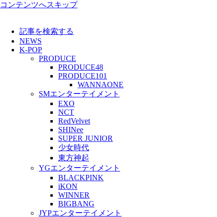
コンテンツへスキップ
記事を検索する
NEWS
K-POP
PRODUCE
PRODUCE48
PRODUCE101
WANNAONE
SMエンターテイメント
EXO
NCT
RedVelvet
SHINee
SUPER JUNIOR
少女時代
東方神起
YGエンターテイメント
BLACKPINK
iKON
WINNER
BIGBANG
JYPエンターテイメント