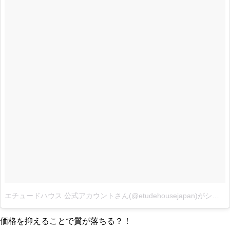
エチュードハウス 公式アカウントさん(@etudehousejapan)がシェアした投稿
価格を抑えることで質が落ちる？！