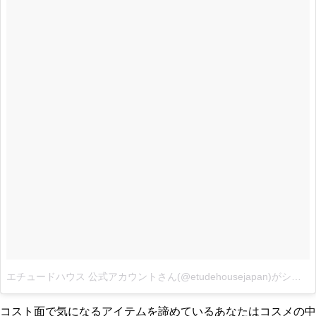
エチュードハウス 公式アカウントさん(@etudehousejapan)がシェアした投稿
コスト面で気になるアイテムを諦めているあなたはコスメの中