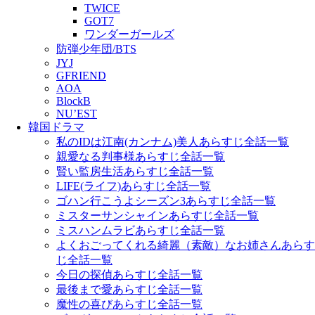
TWICE
GOT7
ワンダーガールズ
防弾少年団/BTS
JYJ
GFRIEND
AOA
BlockB
NU’EST
韓国ドラマ
私のIDは江南(カンナム)美人あらすじ全話一覧
親愛なる判事様あらすじ全話一覧
賢い監房生活あらすじ全話一覧
LIFE(ライフ)あらすじ全話一覧
ゴハン行こうよシーズン3あらすじ全話一覧
ミスターサンシャインあらすじ全話一覧
ミスハンムラビあらすじ全話一覧
よくおごってくれる綺麗（素敵）なお姉さんあらす
じ全話一覧
今日の探偵あらすじ全話一覧
最後まで愛あらすじ全話一覧
魔性の喜びあらすじ全話一覧