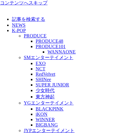
コンテンツへスキップ
記事を検索する
NEWS
K-POP
PRODUCE
PRODUCE48
PRODUCE101
WANNAONE
SMエンターテイメント
EXO
NCT
RedVelvet
SHINee
SUPER JUNIOR
少女時代
東方神起
YGエンターテイメント
BLACKPINK
iKON
WINNER
BIGBANG
JYPエンターテイメント