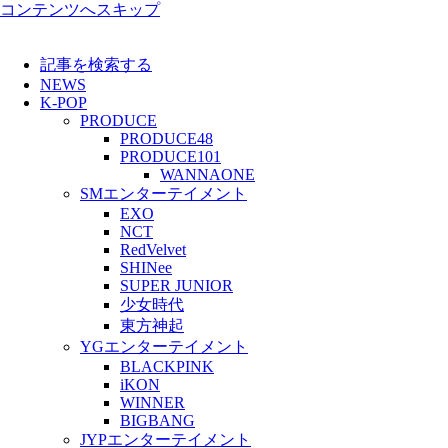
コンテンツへスキップ
記事を検索する
NEWS
K-POP
PRODUCE
PRODUCE48
PRODUCE101
WANNAONE
SMエンターテイメント
EXO
NCT
RedVelvet
SHINee
SUPER JUNIOR
少女時代
東方神起
YGエンターテイメント
BLACKPINK
iKON
WINNER
BIGBANG
JYPエンターテイメント