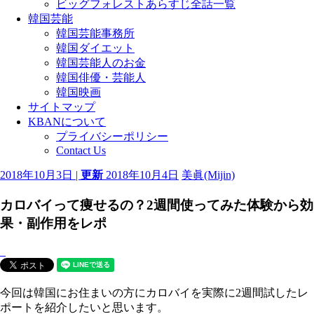
ビッグフォレストあらすじ全話一覧
韓国芸能
韓国芸能事務所
韓国ダイエット
韓国芸能人のお金
韓国俳優・芸能人
韓国映画
サイトマップ
KBANについて
プライバシーポリシー
Contact Us
2018年10月3日 |
更新
2018年10月4日
美眞(Mijin)
カロバイって痩せるの？2週間使ってみた体験から効
果・副作用をレポ
今回は韓国にお住まいの方にカロバイを実際に2週間試したレ
ポートを紹介したいと思います。