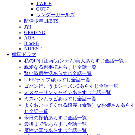
TWICE
GOT7
ワンダーガールズ
防弾少年団/BTS
JYJ
GFRIEND
AOA
BlockB
NU’EST
韓国ドラマ
私のIDは江南(カンナム)美人あらすじ全話一覧
親愛なる判事様あらすじ全話一覧
賢い監房生活あらすじ全話一覧
LIFE(ライフ)あらすじ全話一覧
ゴハン行こうよシーズン3あらすじ全話一覧
ミスターサンシャインあらすじ全話一覧
ミスハンムラビあらすじ全話一覧
よくおごってくれる綺麗（素敵）なお姉さんあらす
じ全話一覧
今日の探偵あらすじ全話一覧
最後まで愛あらすじ全話一覧
魔性の喜びあらすじ全話一覧