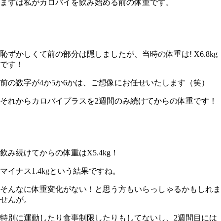
まずは私がカロバイを飲み始める前の体重です。
恥ずかしくて前の部分は隠しましたが、当時の体重は
! X
6.8kg
です！
前の数字が
4
か
5
か
6
かは、ご想像にお任せいたします（笑）
それからカロバイプラスを
2
週間のみ続けてからの体重です！
飲み続けてからの体重は
X5.4kg
！
マイナス1.4kgという結果ですね。
そんなに体重変化がない！と思う方もいらっしゃるかもしれま
せんが。
特別に運動したり食事制限したりもしてないし、
2
週間目には