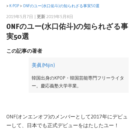
コ
>
K-POP
>
ONFのユー(水口佑斗)の知られざる事実50選
ン
2019年5月7日 |
更新
2019年5月8日
美眞(Mijin)
テ
ONFのユー(水口佑斗)の知られざる事
ン
実50選
ツ
へ
この記事の著者
ス
美眞(Mijin)
キ
ッ
韓国出身のKPOP・韓国芸能専門フリーライタ
プ
ー。慶応義塾大学卒業。
日本にて韓国ドラマや映画の翻訳及び輸入事
業をサポート。広告代理店勤務を経て、2012
ONF(オンエンオフ)のメンバーとして2017年にデビュ
年から韓国Mnetにて、M COUNTDONWやMAM
ーして、日本でも正式デビューをはたしたユー！
AなどのPRやマーケティングに関わる。
現在は同社退職後、フリーライターとして、