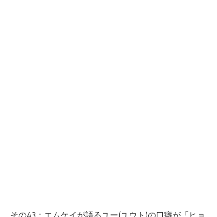
その43：エムケイが語るユー(ユウト)の口癖が「ヒョ