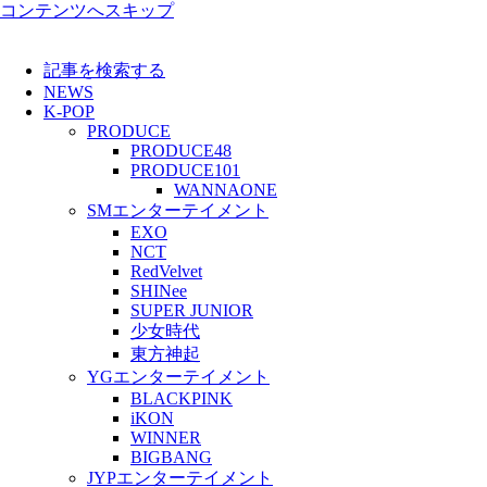
コンテンツへスキップ
記事を検索する
NEWS
K-POP
PRODUCE
PRODUCE48
PRODUCE101
WANNAONE
SMエンターテイメント
EXO
NCT
RedVelvet
SHINee
SUPER JUNIOR
少女時代
東方神起
YGエンターテイメント
BLACKPINK
iKON
WINNER
BIGBANG
JYPエンターテイメント