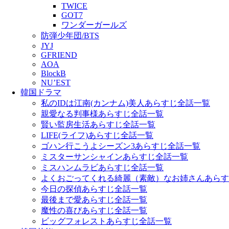
TWICE
GOT7
ワンダーガールズ
防弾少年団/BTS
JYJ
GFRIEND
AOA
BlockB
NU’EST
韓国ドラマ
私のIDは江南(カンナム)美人あらすじ全話一覧
親愛なる判事様あらすじ全話一覧
賢い監房生活あらすじ全話一覧
LIFE(ライフ)あらすじ全話一覧
ゴハン行こうよシーズン3あらすじ全話一覧
ミスターサンシャインあらすじ全話一覧
ミスハンムラビあらすじ全話一覧
よくおごってくれる綺麗（素敵）なお姉さんあらす
今日の探偵あらすじ全話一覧
最後まで愛あらすじ全話一覧
魔性の喜びあらすじ全話一覧
ビッグフォレストあらすじ全話一覧