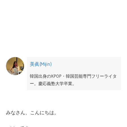
美眞(Mijin)
韓国出身のKPOP・韓国芸能専門フリーライタ
ー。慶応義塾大学卒業。
日本にて韓国ドラマや映画の翻訳及び輸入事
業をサポート。広告代理店勤務を経て、2012
みなさん、こんにちは。
年から韓国Mnetにて、M COUNTDONWやMAM
AなどのPRやマーケティングに関わる。