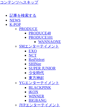
コンテンツへスキップ
記事を検索する
NEWS
K-POP
PRODUCE
PRODUCE48
PRODUCE101
WANNAONE
SMエンターテイメント
EXO
NCT
RedVelvet
SHINee
SUPER JUNIOR
少女時代
東方神起
YGエンターテイメント
BLACKPINK
iKON
WINNER
BIGBANG
JYPエンターテイメント