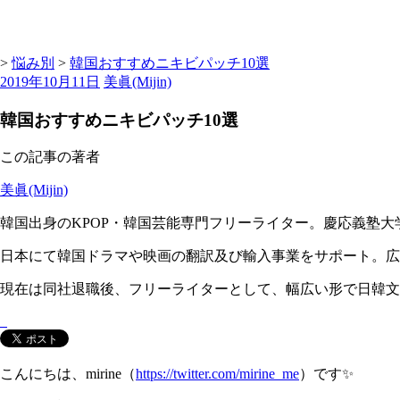
>
悩み別
>
韓国おすすめニキビパッチ10選
2019年10月11日
美眞(Mijin)
韓国おすすめニキビパッチ10選
この記事の著者
美眞(Mijin)
韓国出身のKPOP・韓国芸能専門フリーライター。慶応義塾大
日本にて韓国ドラマや映画の翻訳及び輸入事業をサポート。広告代理
現在は同社退職後、フリーライターとして、幅広い形で日韓文
こんにちは、mirine（
https://twitter.com/mirine_me
）です✨