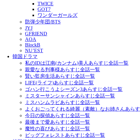
TWICE
GOT7
ワンダーガールズ
防弾少年団/BTS
JYJ
GFRIEND
AOA
BlockB
NU’EST
韓国ドラマ
私のIDは江南(カンナム)美人あらすじ全話一覧
親愛なる判事様あらすじ全話一覧
賢い監房生活あらすじ全話一覧
LIFE(ライフ)あらすじ全話一覧
ゴハン行こうよシーズン3あらすじ全話一覧
ミスターサンシャインあらすじ全話一覧
ミスハンムラビあらすじ全話一覧
よくおごってくれる綺麗（素敵）なお姉さんあらす
今日の探偵あらすじ全話一覧
最後まで愛あらすじ全話一覧
魔性の喜びあらすじ全話一覧
ビッグフォレストあらすじ全話一覧