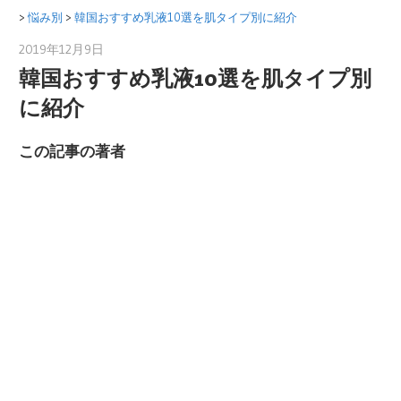
コ
>
悩み別
>
韓国おすすめ乳液10選を肌タイプ別に紹介
ン
2019年12月9日
美眞(Mijin)
テ
韓国おすすめ乳液10選を肌タイプ別
ン
に紹介
ツ
へ
この記事の著者
ス
キ
ッ
プ