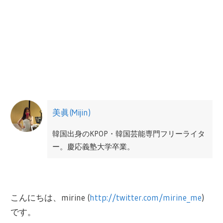
美眞(Mijin)
韓国出身のKPOP・韓国芸能専門フリーライタ
ー。慶応義塾大学卒業。
日本にて韓国ドラマや映画の翻訳及び輸入事
業をサポート。広告代理店勤務を経て、2012
こんにちは、mirine (
http://twitter.com/mirine_me
)
年から韓国Mnetにて、M COUNTDONWやMAM
です。
AなどのPRやマーケティングに関わる。