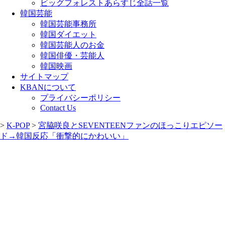
ビッグフォレストあらすじ全話一覧
韓国芸能
韓国芸能事務所
韓国ダイエット
韓国芸能人のお金
韓国俳優・芸能人
韓国映画
サイトマップ
KBANについて
プライバシーポリシー
Contact Us
>
K-POP
>
宮脇咲良とSEVENTEENファンのほっこりエピソー
ド→韓国反応「衝撃的にかわいい」