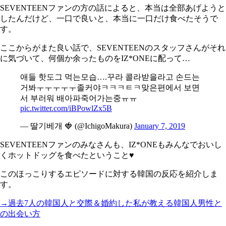
SEVENTEENファンの方の話によると、本当は全部あげようと
したんだけど、一口で良いと、本当に一口だけ食べたそうで
す。
ここからがまた良い話で、SEVENTEENのスタッフさんがそれ
に気づいて、何個か余ったものをIZ*ONEに配って…
애들 핫도그 먹는모습….꾸라 콜라받을라고 손드는
거봐ㅜㅜㅜㅜㅜ졸커야ㅋㅋㅋㅌㅋ맞은편에서 보면
서 부러워 배아파죽어가는중ㅠㅠ
pic.twitter.com/iBPowlZx5B
— 딸기베개 🍓 (@IchigoMakura)
January 7, 2019
SEVENTEENファンのみなさんも、IZ*ONEもみんなでおいし
くホットドッグを食べたということ♥
このほっこりするエピソードに対する韓国の反応を紹介しま
す。
→過去7人の韓国人と交際＆婚約した私が教える韓国人男性と
の出会い方