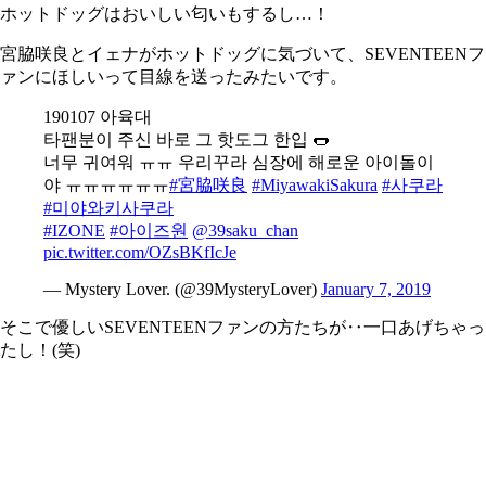
ホットドッグはおいしい匂いもするし…！
宮脇咲良とイェナがホットドッグに気づいて、SEVENTEENフ
ァンにほしいって目線を送ったみたいです。
190107 아육대
타팬분이 주신 바로 그 핫도그 한입 🌭
너무 귀여워 ㅠㅠ 우리꾸라 심장에 해로운 아이돌이
야 ㅠㅠㅠㅠㅠㅠ
#宮脇咲良
#MiyawakiSakura
#사쿠라
#미야와키사쿠라
#IZONE
#아이즈원
@39saku_chan
pic.twitter.com/OZsBKfIcJe
— Mystery Lover. (@39MysteryLover)
January 7, 2019
そこで優しいSEVENTEENファンの方たちが‥一口あげちゃっ
たし！(笑)