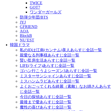
TWICE
GOT7
ワンダーガールズ
防弾少年団/BTS
JYJ
GFRIEND
AOA
BlockB
NU’EST
韓国ドラマ
私のIDは江南(カンナム)美人あらすじ全話一覧
親愛なる判事様あらすじ全話一覧
賢い監房生活あらすじ全話一覧
LIFE(ライフ)あらすじ全話一覧
ゴハン行こうよシーズン3あらすじ全話一覧
ミスターサンシャインあらすじ全話一覧
ミスハンムラビあらすじ全話一覧
よくおごってくれる綺麗（素敵）なお姉さんあらす
じ全話一覧
今日の探偵あらすじ全話一覧
最後まで愛あらすじ全話一覧
魔性の喜びあらすじ全話一覧