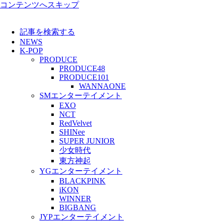
コンテンツへスキップ
記事を検索する
NEWS
K-POP
PRODUCE
PRODUCE48
PRODUCE101
WANNAONE
SMエンターテイメント
EXO
NCT
RedVelvet
SHINee
SUPER JUNIOR
少女時代
東方神起
YGエンターテイメント
BLACKPINK
iKON
WINNER
BIGBANG
JYPエンターテイメント