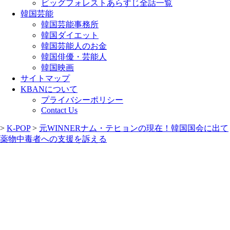
ビッグフォレストあらすじ全話一覧
韓国芸能
韓国芸能事務所
韓国ダイエット
韓国芸能人のお金
韓国俳優・芸能人
韓国映画
サイトマップ
KBANについて
プライバシーポリシー
Contact Us
>
K-POP
>
元WINNERナム・テヒョンの現在！韓国国会に出て
薬物中毒者への支援を訴える