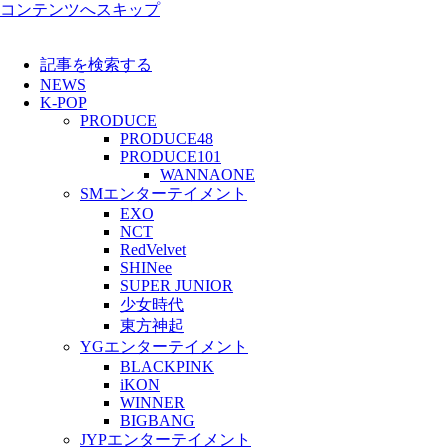
コンテンツへスキップ
記事を検索する
NEWS
K-POP
PRODUCE
PRODUCE48
PRODUCE101
WANNAONE
SMエンターテイメント
EXO
NCT
RedVelvet
SHINee
SUPER JUNIOR
少女時代
東方神起
YGエンターテイメント
BLACKPINK
iKON
WINNER
BIGBANG
JYPエンターテイメント