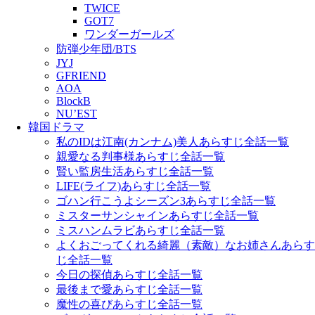
TWICE
GOT7
ワンダーガールズ
防弾少年団/BTS
JYJ
GFRIEND
AOA
BlockB
NU’EST
韓国ドラマ
私のIDは江南(カンナム)美人あらすじ全話一覧
親愛なる判事様あらすじ全話一覧
賢い監房生活あらすじ全話一覧
LIFE(ライフ)あらすじ全話一覧
ゴハン行こうよシーズン3あらすじ全話一覧
ミスターサンシャインあらすじ全話一覧
ミスハンムラビあらすじ全話一覧
よくおごってくれる綺麗（素敵）なお姉さんあらす
じ全話一覧
今日の探偵あらすじ全話一覧
最後まで愛あらすじ全話一覧
魔性の喜びあらすじ全話一覧