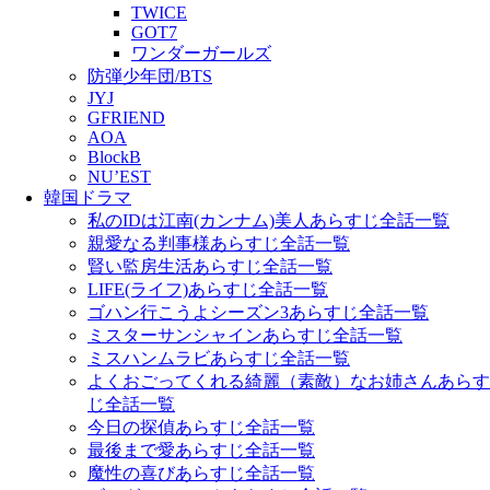
TWICE
GOT7
ワンダーガールズ
防弾少年団/BTS
JYJ
GFRIEND
AOA
BlockB
NU’EST
韓国ドラマ
私のIDは江南(カンナム)美人あらすじ全話一覧
親愛なる判事様あらすじ全話一覧
賢い監房生活あらすじ全話一覧
LIFE(ライフ)あらすじ全話一覧
ゴハン行こうよシーズン3あらすじ全話一覧
ミスターサンシャインあらすじ全話一覧
ミスハンムラビあらすじ全話一覧
よくおごってくれる綺麗（素敵）なお姉さんあらす
じ全話一覧
今日の探偵あらすじ全話一覧
最後まで愛あらすじ全話一覧
魔性の喜びあらすじ全話一覧