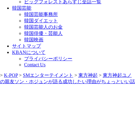
ビッグフォレストあらすじ全話一覧
韓国芸能
韓国芸能事務所
韓国ダイエット
韓国芸能人のお金
韓国俳優・芸能人
韓国映画
サイトマップ
KBANについて
プライバシーポリシー
Contact Us
>
K-POP
>
SMエンターテイメント
>
東方神起
>
東方神起ユノ
の親友ソン・ホジュンが語る成功したい理由がちょっといい話