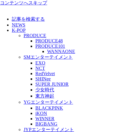
コンテンツへスキップ
記事を検索する
NEWS
K-POP
PRODUCE
PRODUCE48
PRODUCE101
WANNAONE
SMエンターテイメント
EXO
NCT
RedVelvet
SHINee
SUPER JUNIOR
少女時代
東方神起
YGエンターテイメント
BLACKPINK
iKON
WINNER
BIGBANG
JYPエンターテイメント