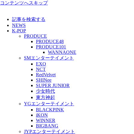
コンテンツへスキップ
記事を検索する
NEWS
K-POP
PRODUCE
PRODUCE48
PRODUCE101
WANNAONE
SMエンターテイメント
EXO
NCT
RedVelvet
SHINee
SUPER JUNIOR
少女時代
東方神起
YGエンターテイメント
BLACKPINK
iKON
WINNER
BIGBANG
JYPエンターテイメント