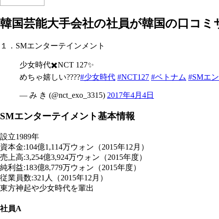
韓国芸能大手会社の社員が韓国の口コミ
１．SMエンターテインメント
少女時代✖️NCT 127✨
めちゃ嬉しい????
#少女時代
#NCT127
#ベトナム
#SMエ
— み き (@nct_exo_3315)
2017年4月4日
SMエンターテイメント基本情報
設立1989年
資本金:104億1,114万ウォン（2015年12月）
売上高:3,254億3,924万ウォン（2015年度）
純利益:183億8,779万ウォン（2015年度）
従業員数:321人（2015年12月）
東方神起や少女時代を輩出
社員A