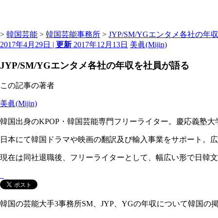
>
韓国芸能
>
韓国芸能事務所
>
JYP/SM/YGエンタメ各社の
2017年4月29日 |
更新
2017年12月13日
美眞(Mijin)
JYP/SM/YGエンタメ各社の年収を社員が語る
この記事の著者
美眞(Mijin)
韓国出身のKPOP・韓国芸能専門フリーライター。慶応義塾大
日本にて韓国ドラマや映画の翻訳及び輸入事業をサポート。広告代理
現在は同社退職後、フリーライターとして、幅広い形で日韓文
韓国の芸能大手3事務所SM、JYP、YGの年収について韓国