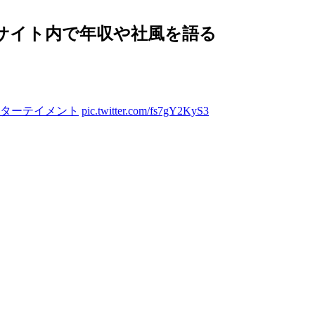
サイト内で年収や社風を語る
ンターテイメント
pic.twitter.com/fs7gY2KyS3