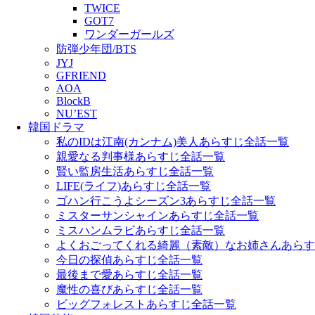
TWICE
GOT7
ワンダーガールズ
防弾少年団/BTS
JYJ
GFRIEND
AOA
BlockB
NU’EST
韓国ドラマ
私のIDは江南(カンナム)美人あらすじ全話一覧
親愛なる判事様あらすじ全話一覧
賢い監房生活あらすじ全話一覧
LIFE(ライフ)あらすじ全話一覧
ゴハン行こうよシーズン3あらすじ全話一覧
ミスターサンシャインあらすじ全話一覧
ミスハンムラビあらすじ全話一覧
よくおごってくれる綺麗（素敵）なお姉さんあらす
今日の探偵あらすじ全話一覧
最後まで愛あらすじ全話一覧
魔性の喜びあらすじ全話一覧
ビッグフォレストあらすじ全話一覧