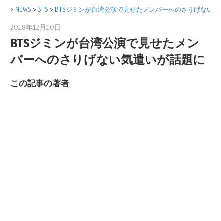
コ
>
NEWS
>
BTS
>
BTSジミンが台湾公演で見せたメンバーへのさりげない
ン
2018年12月10日
月野 あかり
テ
BTSジミンが台湾公演で見せたメン
ン
バーへのさりげない気遣いが話題に
ツ
へ
この記事の著者
ス
キ
ッ
プ