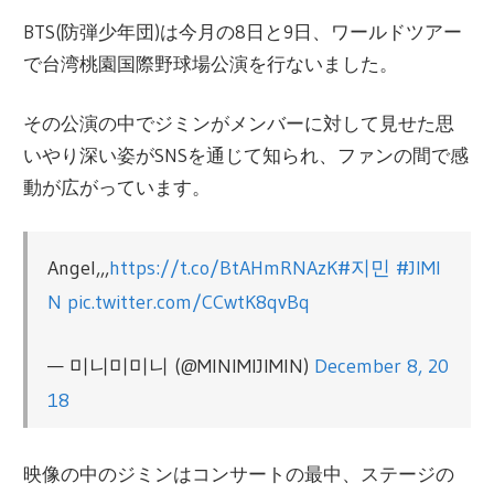
BTS(防弾少年団)は今月の8日と9日、ワールドツアー
で台湾桃園国際野球場公演を行ないました。
その公演の中でジミンがメンバーに対して見せた思
いやり深い姿がSNSを通じて知られ、ファンの間で感
動が広がっています。
Angel,,,
https://t.co/BtAHmRNAzK
#지민
#JIMI
N
pic.twitter.com/CCwtK8qvBq
— 미니미미니 (@MINIMIJIMIN)
December 8, 20
18
映像の中のジミンはコンサートの最中、ステージの