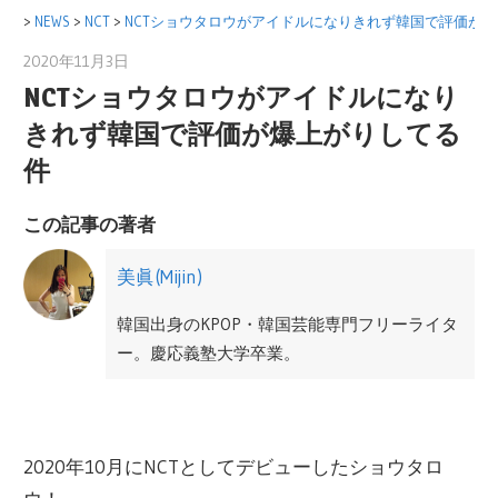
コ
>
NEWS
>
NCT
>
NCTショウタロウがアイドルになりきれず韓国で評価が
ン
2020年11月3日
美眞(Mijin)
テ
NCTショウタロウがアイドルになり
ン
きれず韓国で評価が爆上がりしてる
ツ
件
へ
ス
この記事の著者
キ
ッ
美眞(Mijin)
プ
韓国出身のKPOP・韓国芸能専門フリーライタ
ー。慶応義塾大学卒業。
日本にて韓国ドラマや映画の翻訳及び輸入事
業をサポート。広告代理店勤務を経て、2012
2020年10月にNCTとしてデビューしたショウタロ
年から韓国Mnetにて、M COUNTDONWやMAM