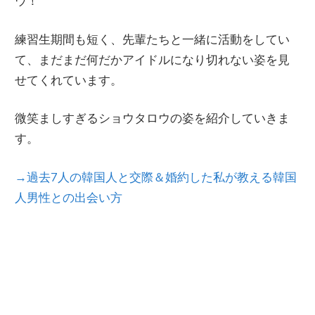
ウ！
AなどのPRやマーケティングに関わる。
現在は同社退職後、フリーライターとして、
幅広い形で日韓文化交流にかかわっている。
練習生期間も短く、先輩たちと一緒に活動をしてい
て、まだまだ何だかアイドルになり切れない姿を見
せてくれています。
微笑ましすぎるショウタロウの姿を紹介していきま
す。
→過去7人の韓国人と交際＆婚約した私が教える韓国
人男性との出会い方