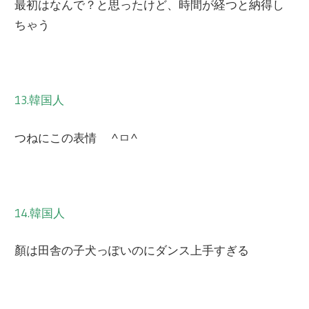
最初はなんで？と思ったけど、時間が経つと納得し
ちゃう
13.韓国人
つねにこの表情 ^ㅁ^
14.韓国人
顏は田舎の子犬っぽいのにダンス上手すぎる