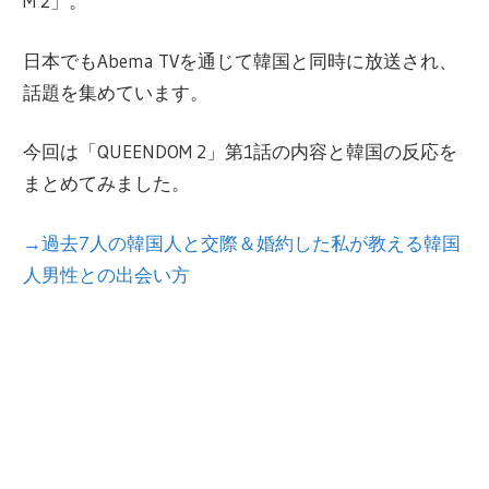
M 2」。
AなどのPRやマーケティングに関わる。
現在は同社退職後、フリーライターとして、
幅広い形で日韓文化交流にかかわっている。
日本でもAbema TVを通じて韓国と同時に放送され、
話題を集めています。
今回は「QUEENDOM 2」第1話の内容と韓国の反応を
まとめてみました。
→過去7人の韓国人と交際＆婚約した私が教える韓国
人男性との出会い方