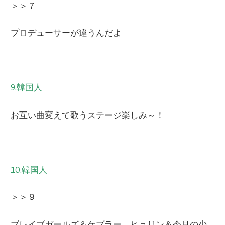
＞＞７
プロデューサーが違うんだよ
9.韓国人
お互い曲変えて歌うステージ楽しみ～！
10.韓国人
＞＞９
ブレイブガールズ＆ケプラー、ヒョリン＆今月の少