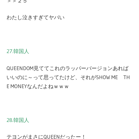
＞＞２５
わたし泣きすぎてヤバい
27.韓国人
QUEENDOM見ててこれのラッパーバージョンあれば
いいのに～って思ってたけど、それがSHOW ME TH
E MONEYなんだよねｗｗｗ
28.韓国人
テヨンがまさにQUEENだったー！