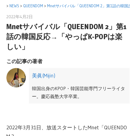
コ
>
NEWS
>
QUEENDOM
>
Mnetサバイバル「QUEENDOM 2」第1話の韓国反
ン
2022年4月2日
美眞(Mijin)
テ
Mnetサバイバル「QUEENDOM 2」第1
ン
話の韓国反応→「やっぱK-POPは楽
ツ
しい」
へ
ス
この記事の著者
キ
ッ
美眞(Mijin)
プ
韓国出身のKPOP・韓国芸能専門フリーライタ
ー。慶応義塾大学卒業。
日本にて韓国ドラマや映画の翻訳及び輸入事
業をサポート。広告代理店勤務を経て、2012
2022年3月31日、放送スタートしたMnet「QUEENDO
年から韓国Mnetにて、M COUNTDONWやMAM