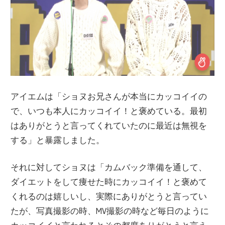
アイエムは「ショヌお兄さんが本
当
にカッコイイの
で、いつも本人にカッコイイ！と褒めている。最初
はありがとうと言ってくれていたのに最近は無視を
する」と暴露しました。
それに
対
してショヌは「カムバック準備を通して、
ダイエットをして
痩
せた時にカッコイイ！と褒めて
くれるのは嬉しいし、
実
際にありがとうと言ってい
たが、
写真
撮影の時、
MV
撮影の時など
毎
日のように