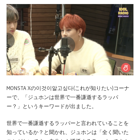
MONSTA X
の이것이알고싶다
(
これが知りたい
)
コ
ー
ナ
ー
で、「ジュホンは世界で一番謙遜するラッパ
ー
？」というキ
ー
ワ
ー
ドが出ました。
世界で一番謙遜するラッパ
ー
と言われていることを
知っているか？と聞かれ、ジュホンは「全く聞いた