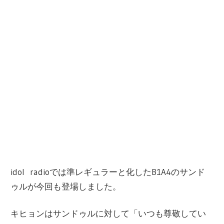
idol radio
では準レギュラ
ー
と化した
B1A4
のサンド
ゥルが今回も登場しました。
キヒョンはサンドゥルに
対
して「いつも尊敬してい