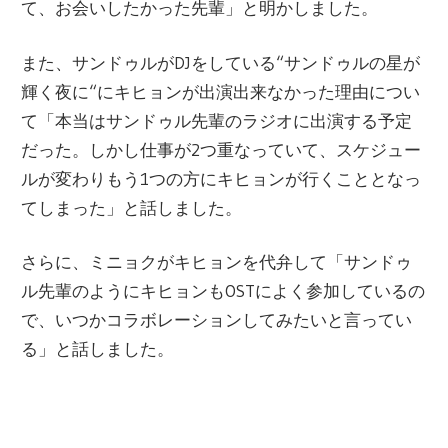
て、お
会
いしたかった先輩」と明かしました。
また、サンドゥルが
DJ
をしている
“
サンドゥルの星が
輝く夜に
“
にキヒョンが出演出
来
なかった理由につい
て「本
当
はサンドゥル先輩のラジオに出演する予定
だった。しかし仕事が
2
つ重なっていて、スケジュ
ー
ルが
変
わりもう
1
つの方にキヒョンが行くこととなっ
てしまった」と話しました。
さらに、ミニョクがキヒョンを代弁して「サンドゥ
ル先輩のようにキヒョンも
OST
によく
参
加しているの
で、いつかコラボレ
ー
ションしてみたいと言ってい
る」と話しました。