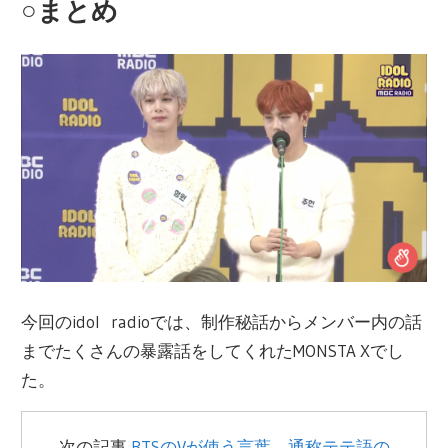
○まとめ
今回の
idol radio
では、制作秘話からメンバ
ー内
の話
までたくさんの暴露話をしてくれた
MONSTA X
でし
た。
次の記事
BTSのVが使う言葉、通称テテ語の