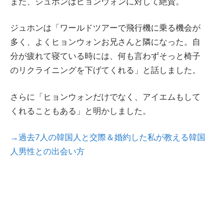
また、ジュホンはヒョンウォンに
対
して絶賛
。
ジュホンは「ワ
ー
ルドツア
ー
で飛行機に
乗
る機
会
が
多く、よくヒョンウォンお兄さんと隣になった。自
分が疲れて
寝
ている時には、何も言わずそっと椅子
のリクライニングを下げてくれる」と話しました。
さらに「ヒョンウォンだけでなく、アイエムもして
くれることもある」と明かしました。
→過去7人の韓国人と交際＆婚約した私が教える韓国
人男性との出会い方