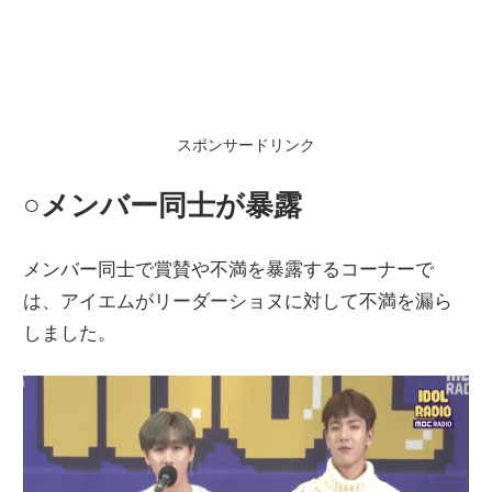
スポンサードリンク
○メンバ
ー
同士が暴露
メンバ
ー
同士で賞
賛
や不
満
を暴露するコ
ー
ナ
ー
で
は、アイエムがリ
ー
ダ
ー
ショヌに
対
して不
満
を漏ら
しました。