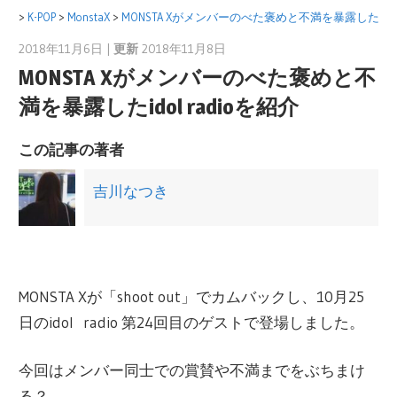
コ
>
K-POP
>
MonstaX
>
MONSTA Xがメンバーのべた褒めと不満を暴露したidol 
ン
2018年11月6日 |
更新
2018年11月8日
吉川なつき
テ
MONSTA Xがメンバーのべた褒めと不
ン
満を暴露したidol radioを紹介
ツ
へ
この記事の著者
ス
吉川なつき
キ
ッ
プ
MONSTA X
が
「
shoot out
」でカムバックし、
10
月
25
日の
idol radio
第
24
回目のゲストで登場しました。
今回はメンバ
ー
同士での賞
賛
や不
満
までをぶちまけ
る？