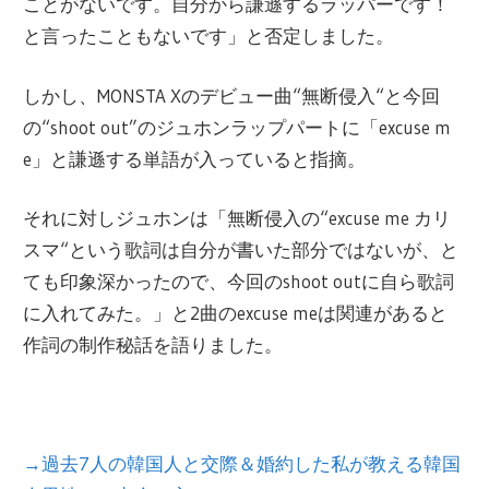
ことがないです。自分から謙遜するラッパ
ー
です！
と言ったこともないです」と否定しました。
しかし、
MONSTA X
のデビュ
ー
曲
“
無
断
侵入
“
と今回
の
“shoot out”
のジュホンラップパ
ー
トに「
excuse m
e
」と謙遜する
単
語が入っていると指摘。
それに
対
しジュホンは「無
断
侵入の
“excuse me
カリ
スマ
“
という歌詞は自分が書いた部分ではないが、と
ても印象深かったので、今回の
shoot out
に自ら歌詞
に入れてみた。」と
2
曲の
excuse me
は
関
連があると
作詞の制作秘話を語りました。
→過去7人の韓国人と交際＆婚約した私が教える韓国