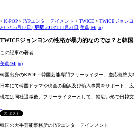
>
K-POP
>
JYPエンターテイメント
>
TWICE
>
TWICEジョ
2017年6月17日 |
更新
2018年11月21日
美眞(Mijin)
TWICEジョンヨンの性格が暴力的なのでは？と韓
この記事の著者
美眞(Mijin)
韓国出身のKPOP・韓国芸能専門フリーライター。慶応義塾大
日本にて韓国ドラマや映画の翻訳及び輸入事業をサポート。広告代理
現在は同社退職後、フリーライターとして、幅広い形で日韓文
韓国の大手芸能事務所のJYPエンターテインメント！