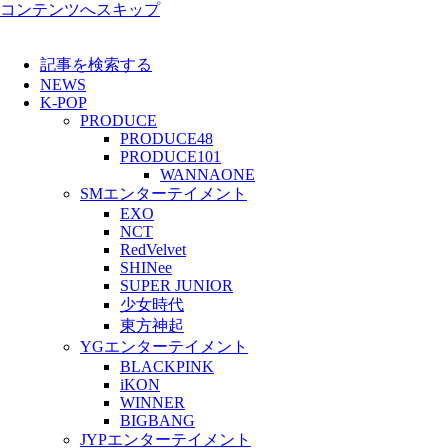
コンテンツへスキップ
記事を検索する
NEWS
K-POP
PRODUCE
PRODUCE48
PRODUCE101
WANNAONE
SMエンターテイメント
EXO
NCT
RedVelvet
SHINee
SUPER JUNIOR
少女時代
東方神起
YGエンターテイメント
BLACKPINK
iKON
WINNER
BIGBANG
JYPエンターテイメント