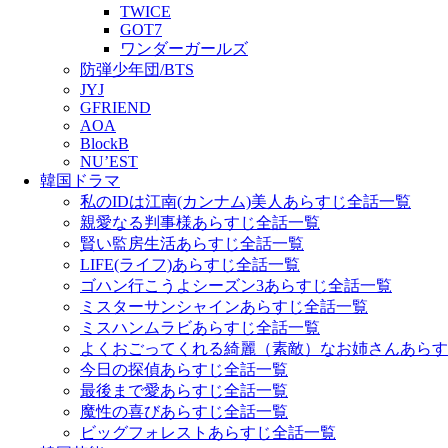
TWICE
GOT7
ワンダーガールズ
防弾少年団/BTS
JYJ
GFRIEND
AOA
BlockB
NU’EST
韓国ドラマ
私のIDは江南(カンナム)美人あらすじ全話一覧
親愛なる判事様あらすじ全話一覧
賢い監房生活あらすじ全話一覧
LIFE(ライフ)あらすじ全話一覧
ゴハン行こうよシーズン3あらすじ全話一覧
ミスターサンシャインあらすじ全話一覧
ミスハンムラビあらすじ全話一覧
よくおごってくれる綺麗（素敵）なお姉さんあらす
今日の探偵あらすじ全話一覧
最後まで愛あらすじ全話一覧
魔性の喜びあらすじ全話一覧
ビッグフォレストあらすじ全話一覧