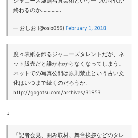
ジャニーズ虚無写真芸術という一つの時代が
年から韓国Mnetにて、M COUNTDONWやMAM
終わるのか……………
AなどのPRやマーケティングに関わる。
現在は同社退職後、フリーライターとして、
幅広い形で日韓文化交流にかかわっている。
— おしお (@osio058)
February 1, 2018
度々表紙を飾るジャニーズタレントだが、ネ
ット販売だと誰かわからなくなってしまう。
ネットでの写真公開は原則禁止という古い文
化はいつまで続くのだろうか。
http://gogotsu.com/archives/31953
↓
「記者会見、囲み取材、舞台挨拶などのタレ