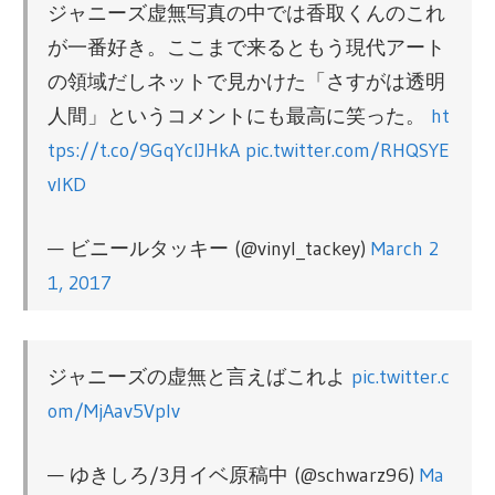
ジャニーズ虚無写真の中では香取くんのこれ
が一番好き。ここまで来るともう現代アート
の領域だしネットで見かけた「さすがは透明
人間」というコメントにも最高に笑った。
ht
tps://t.co/9GqYclJHkA
pic.twitter.com/RHQSYE
vlKD
— ビニールタッキー (@vinyl_tackey)
March 2
1, 2017
ジャニーズの虚無と言えばこれよ
pic.twitter.c
om/MjAav5Vplv
— ゆきしろ/3月イベ原稿中 (@schwarz96)
Ma