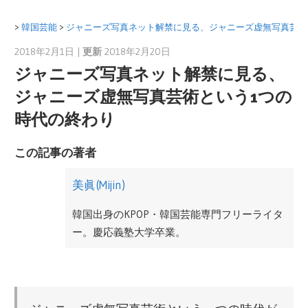
>
韓国芸能
>
ジャニーズ写真ネット解禁に見る、ジャニーズ虚無写真芸術
2018年2月1日 |
更新
2018年2月20日
美眞(Mijin)
ジャニーズ写真ネット解禁に見る、
ジャニーズ虚無写真芸術という1つの
時代の終わり
この記事の著者
美眞(Mijin)
韓国出身のKPOP・韓国芸能専門フリーライタ
ー。慶応義塾大学卒業。
日本にて韓国ドラマや映画の翻訳及び輸入事
業をサポート。広告代理店勤務を経て、2012