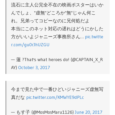
流石に主人公完全不在の映画ポスターはいか
んでしょ、"虚無"どころか"無"じゃん何こ
れ。兄弟ってコピーなのに兄何処だよ
本当にこのネット対応の遅れはどうにかした
方がいいよジャニーズ事務所さん…
pic.twitte
r.com/gu0rJhUZGU
— 蓮 ?That's what heroes do! (@CAPTAIN_X_R
AY)
October 3, 2017
今まで見た中で一番ひどいジャニーズ虚無写
真だな
pic.twitter.com/KMWYE9dPLc
— もす子 (@MosMosMaru1126)
June 20, 2017