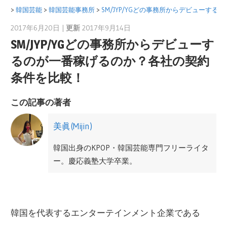
コ
>
韓国芸能
>
韓国芸能事務所
>
SM/JYP/YGどの事務所からデビューす
ン
2017年6月20日 |
更新
2017年9月14日
美眞(Mijin)
テ
SM/JYP/YGどの事務所からデビューす
ン
るのが一番稼げるのか？各社の契約
ツ
条件を比較！
へ
ス
この記事の著者
キ
ッ
美眞(Mijin)
プ
韓国出身のKPOP・韓国芸能専門フリーライタ
ー。慶応義塾大学卒業。
日本にて韓国ドラマや映画の翻訳及び輸入事
業をサポート。広告代理店勤務を経て、2012
韓国を代表するエンターテインメント企業である
年から韓国Mnetにて、M COUNTDONWやMAM