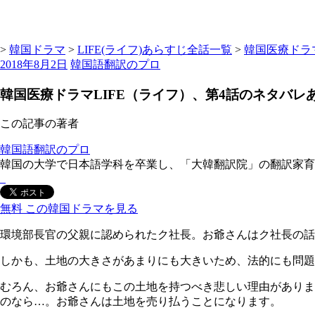
>
韓国ドラマ
>
LIFE(ライフ)あらすじ全話一覧
>
韓国医療ドラ
2018年8月2日
韓国語翻訳のプロ
韓国医療ドラマLIFE（ライフ）、第4話のネタバレ
この記事の著者
韓国語翻訳のプロ
韓国の大学で日本語学科を卒業し、「大韓翻訳院」の翻訳家育成
無料
この韓国ドラマを見る
環境部長官の父親に認められたク社長。お爺さんはク社長の話
しかも、土地の大きさがあまりにも大きいため、法的にも問題
むろん、お爺さんにもこの土地を持つべき悲しい理由がありま
のなら…。お爺さんは土地を売り払うことになります。