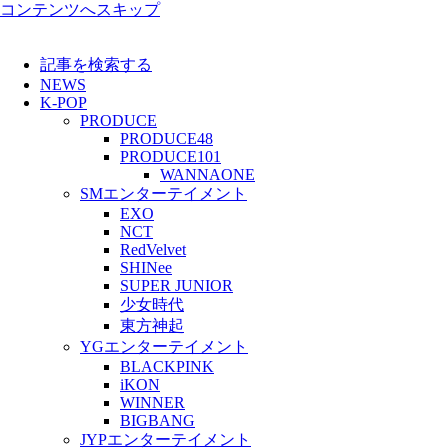
コンテンツへスキップ
記事を検索する
NEWS
K-POP
PRODUCE
PRODUCE48
PRODUCE101
WANNAONE
SMエンターテイメント
EXO
NCT
RedVelvet
SHINee
SUPER JUNIOR
少女時代
東方神起
YGエンターテイメント
BLACKPINK
iKON
WINNER
BIGBANG
JYPエンターテイメント