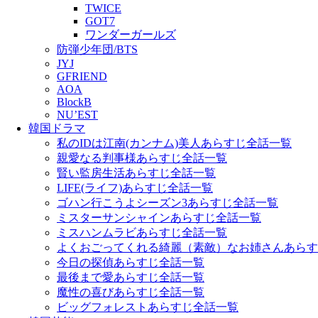
TWICE
GOT7
ワンダーガールズ
防弾少年団/BTS
JYJ
GFRIEND
AOA
BlockB
NU’EST
韓国ドラマ
私のIDは江南(カンナム)美人あらすじ全話一覧
親愛なる判事様あらすじ全話一覧
賢い監房生活あらすじ全話一覧
LIFE(ライフ)あらすじ全話一覧
ゴハン行こうよシーズン3あらすじ全話一覧
ミスターサンシャインあらすじ全話一覧
ミスハンムラビあらすじ全話一覧
よくおごってくれる綺麗（素敵）なお姉さんあらす
今日の探偵あらすじ全話一覧
最後まで愛あらすじ全話一覧
魔性の喜びあらすじ全話一覧
ビッグフォレストあらすじ全話一覧