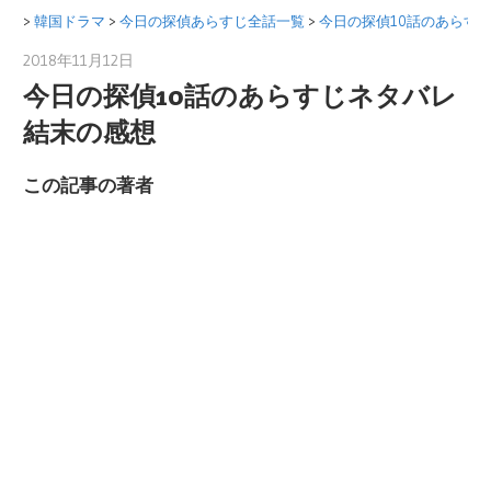
コ
>
韓国ドラマ
>
今日の探偵あらすじ全話一覧
>
今日の探偵10話のあらす
ン
2018年11月12日
韓国語翻訳のプロ
テ
今日の探偵10話のあらすじネタバレ
ン
結末の感想
ツ
へ
この記事の著者
ス
キ
ッ
プ