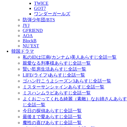
TWICE
GOT7
ワンダーガールズ
防弾少年団/BTS
JYJ
GFRIEND
AOA
BlockB
NU’EST
韓国ドラマ
私のIDは江南(カンナム)美人あらすじ全話一覧
親愛なる判事様あらすじ全話一覧
賢い監房生活あらすじ全話一覧
LIFE(ライフ)あらすじ全話一覧
ゴハン行こうよシーズン3あらすじ全話一覧
ミスターサンシャインあらすじ全話一覧
ミスハンムラビあらすじ全話一覧
よくおごってくれる綺麗（素敵）なお姉さんあらす
じ全話一覧
今日の探偵あらすじ全話一覧
最後まで愛あらすじ全話一覧
魔性の喜びあらすじ全話一覧