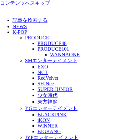
コンテンツへスキップ
記事を検索する
NEWS
K-POP
PRODUCE
PRODUCE48
PRODUCE101
WANNAONE
SMエンターテイメント
EXO
NCT
RedVelvet
SHINee
SUPER JUNIOR
少女時代
東方神起
YGエンターテイメント
BLACKPINK
iKON
WINNER
BIGBANG
JYPエンターテイメント